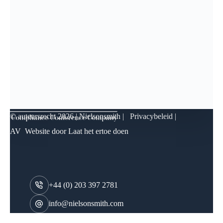
© auteursrecht
2026 | Nielsonsmith |
Privacybeleid
|
AV
Website door
Laat het ertoe doen
+44 (0) 203 397 2781
info@nielsonsmith.com