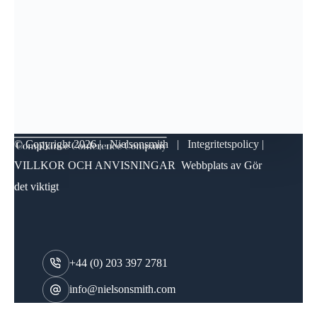
© Copyright
2026 | Nielsonsmith |
Integritetspolicy
|
VILLKOR OCH ANVISNINGAR
Webbplats av
Gör
det viktigt
+44 (0) 203 397 2781
info@nielsonsmith.com