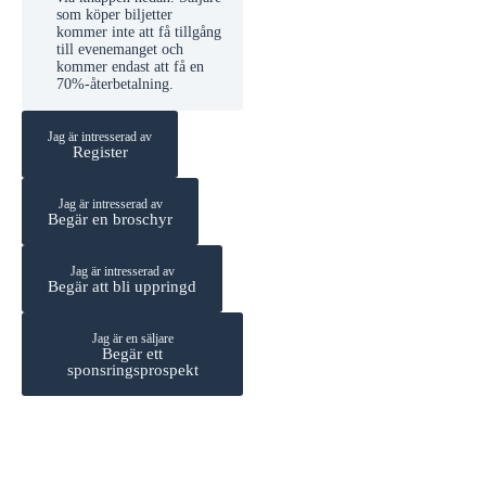
som köper biljetter
kommer inte att få tillgång
till evenemanget och
kommer endast att få en
70%-återbetalning.
Jag är intresserad av
Register
Jag är intresserad av
Begär en broschyr
Jag är intresserad av
Begär att bli uppringd
Jag är en säljare
Begär ett
sponsringsprospekt
<span style="font-
size: 14px;">Jag är en
deltagare</span>
<br>Köp biljett