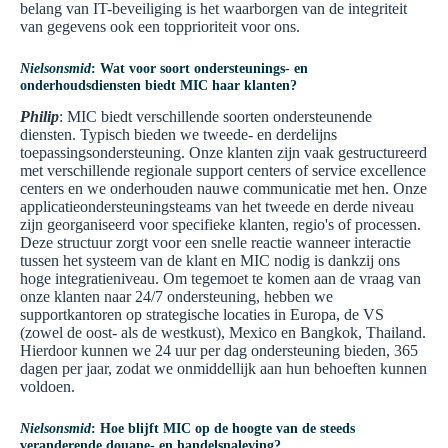
belang van IT-beveiliging is het waarborgen van de integriteit
van gegevens ook een topprioriteit voor ons.
Nielsonsmid
: Wat voor soort ondersteunings- en
onderhoudsdiensten biedt MIC haar klanten?
Philip
: MIC biedt verschillende soorten ondersteunende
diensten. Typisch bieden we tweede- en derdelijns
toepassingsondersteuning. Onze klanten zijn vaak gestructureerd
met verschillende regionale support centers of service excellence
centers en we onderhouden nauwe communicatie met hen. Onze
applicatieondersteuningsteams van het tweede en derde niveau
zijn georganiseerd voor specifieke klanten, regio's of processen.
Deze structuur zorgt voor een snelle reactie wanneer interactie
tussen het systeem van de klant en MIC nodig is dankzij ons
hoge integratieniveau. Om tegemoet te komen aan de vraag van
onze klanten naar 24/7 ondersteuning, hebben we
supportkantoren op strategische locaties in Europa, de VS
(zowel de oost- als de westkust), Mexico en Bangkok, Thailand.
Hierdoor kunnen we 24 uur per dag ondersteuning bieden, 365
dagen per jaar, zodat we onmiddellijk aan hun behoeften kunnen
voldoen.
Nielsonsmid
: Hoe blijft MIC op de hoogte van de steeds
veranderende douane- en handelsnaleving?