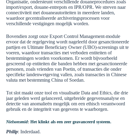
Organisatie, ondersteunt verschillende douaneprocedures zoals
import/export, douane-entrepots en IPR/OPR. We streven naar
connectiviteit met douaneautoriteiten in meerdere landen,
waardoor gecentraliseerde archiveringsprocessen voor
verschillende vestigingen mogelijk worden.
Bovendien zorgt onze Export Control Management-module
ervoor dat de regelgeving wordt nageleefd door gesanctioneerde
partijen en Ultimate Beneficiary Owner (UBO)-screenings uit te
voeren, waardoor transacties met verboden entiteiten of
bestemmingen worden voorkomen. Er wordt bijvoorbeeld
gescreend op entiteiten die banden hebben met gesanctioneerde
personen, zoals vrienden van Poetin, of transacties die onder
specifieke landenwetgeving vallen, zoals transacties in Chinese
valuta met bestemming China of Soedan.
Tot slot maakt onze tool en visualisatie Data and Ethics, die drie
jaar geleden werd gelanceerd, uitgebreide gegevensanalyse en
detectie van anomalieën mogelijk om een ethisch verantwoord
gebruik en de integriteit van gegevens te waarborgen.
Nielsonsmid
: Het klinkt als een zeer geavanceerd systeem.
Philip
: Inderdaad.