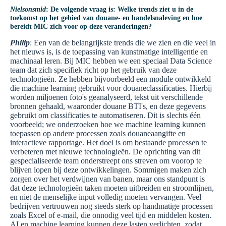
Nielsonsmid
: De volgende vraag is: Welke trends ziet u in de
toekomst op het gebied van douane- en handelsnaleving en hoe
bereidt MIC zich voor op deze veranderingen?
Philip
: Een van de belangrijkste trends die we zien en die veel in
het nieuws is, is de toepassing van kunstmatige intelligentie en
machinaal leren. Bij MIC hebben we een speciaal Data Science
team dat zich specifiek richt op het gebruik van deze
technologieën. Ze hebben bijvoorbeeld een module ontwikkeld
die machine learning gebruikt voor douaneclassificaties. Hierbij
worden miljoenen foto's geanalyseerd, tekst uit verschillende
bronnen gehaald, waaronder douane BTI's, en deze gegevens
gebruikt om classificaties te automatiseren. Dit is slechts één
voorbeeld; we onderzoeken hoe we machine learning kunnen
toepassen op andere processen zoals douaneaangifte en
interactieve rapportage. Het doel is om bestaande processen te
verbeteren met nieuwe technologieën. De oprichting van dit
gespecialiseerde team onderstreept ons streven om voorop te
blijven lopen bij deze ontwikkelingen. Sommigen maken zich
zorgen over het verdwijnen van banen, maar ons standpunt is
dat deze technologieën taken moeten uitbreiden en stroomlijnen,
en niet de menselijke input volledig moeten vervangen. Veel
bedrijven vertrouwen nog steeds sterk op handmatige processen
zoals Excel of e-mail, die onnodig veel tijd en middelen kosten.
AI en machine learning kunnen deze lasten verlichten, zodat