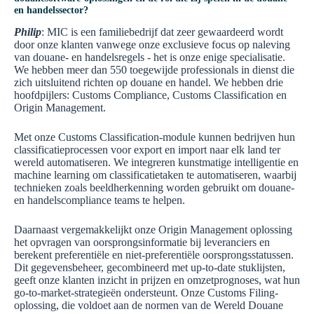
en handelssector?
Philip
: MIC is een familiebedrijf dat zeer gewaardeerd wordt
door onze klanten vanwege onze exclusieve focus op naleving
van douane- en handelsregels - het is onze enige specialisatie.
We hebben meer dan 550 toegewijde professionals in dienst die
zich uitsluitend richten op douane en handel. We hebben drie
hoofdpijlers: Customs Compliance, Customs Classification en
Origin Management.
Met onze Customs Classification-module kunnen bedrijven hun
classificatieprocessen voor export en import naar elk land ter
wereld automatiseren. We integreren kunstmatige intelligentie en
machine learning om classificatietaken te automatiseren, waarbij
technieken zoals beeldherkenning worden gebruikt om douane-
en handelscompliance teams te helpen.
Daarnaast vergemakkelijkt onze Origin Management oplossing
het opvragen van oorsprongsinformatie bij leveranciers en
berekent preferentiële en niet-preferentiële oorsprongsstatussen.
Dit gegevensbeheer, gecombineerd met up-to-date stuklijsten,
geeft onze klanten inzicht in prijzen en omzetprognoses, wat hun
go-to-market-strategieën ondersteunt. Onze Customs Filing-
oplossing, die voldoet aan de normen van de Wereld Douane