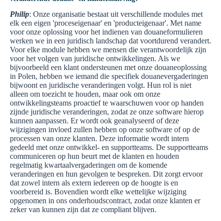
Philip
: Onze organisatie bestaat uit verschillende modules met
elk een eigen 'proceseigenaar' en 'producteigenaar'. Met name
voor onze oplossing voor het indienen van douaneformulieren
werken we in een juridisch landschap dat voortdurend verandert.
Voor elke module hebben we mensen die verantwoordelijk zijn
voor het volgen van juridische ontwikkelingen. Als we
bijvoorbeeld een klant ondersteunen met onze douaneoplossing
in Polen, hebben we iemand die specifiek douanevergaderingen
bijwoont en juridische veranderingen volgt. Hun rol is niet
alleen om toezicht te houden, maar ook om onze
ontwikkelingsteams proactief te waarschuwen voor op handen
zijnde juridische veranderingen, zodat ze onze software hierop
kunnen aanpassen. Er wordt ook geanalyseerd of deze
wijzigingen invloed zullen hebben op onze software of op de
processen van onze klanten. Deze informatie wordt intern
gedeeld met onze ontwikkel- en supportteams. De supportteams
communiceren op hun beurt met de klanten en houden
regelmatig kwartaalvergaderingen om de komende
veranderingen en hun gevolgen te bespreken. Dit zorgt ervoor
dat zowel intern als extern iedereen op de hoogte is en
voorbereid is. Bovendien wordt elke wettelijke wijziging
opgenomen in ons onderhoudscontract, zodat onze klanten er
zeker van kunnen zijn dat ze compliant blijven.