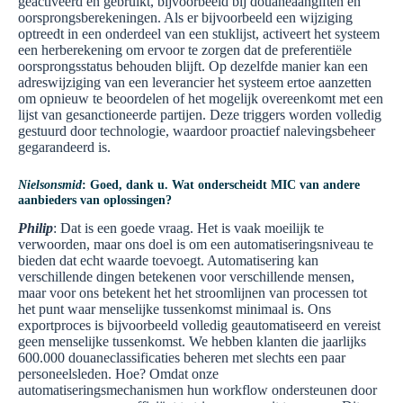
geactiveerd en gebruikt, bijvoorbeeld bij douaneaangiften en
oorsprongsberekeningen. Als er bijvoorbeeld een wijziging
optreedt in een onderdeel van een stuklijst, activeert het systeem
een herberekening om ervoor te zorgen dat de preferentiële
oorsprongsstatus behouden blijft. Op dezelfde manier kan een
adreswijziging van een leverancier het systeem ertoe aanzetten
om opnieuw te beoordelen of het mogelijk overeenkomt met een
lijst van gesanctioneerde partijen. Deze triggers worden volledig
gestuurd door technologie, waardoor proactief nalevingsbeheer
gegarandeerd is.
Nielsonsmid
: Goed, dank u. Wat onderscheidt MIC van andere
aanbieders van oplossingen?
Philip
: Dat is een goede vraag. Het is vaak moeilijk te
verwoorden, maar ons doel is om een automatiseringsniveau te
bieden dat echt waarde toevoegt. Automatisering kan
verschillende dingen betekenen voor verschillende mensen,
maar voor ons betekent het het stroomlijnen van processen tot
het punt waar menselijke tussenkomst minimaal is. Ons
exportproces is bijvoorbeeld volledig geautomatiseerd en vereist
geen menselijke tussenkomst. We hebben klanten die jaarlijks
600.000 douaneclassificaties beheren met slechts een paar
personeelsleden. Hoe? Omdat onze
automatiseringsmechanismen hun workflow ondersteunen door