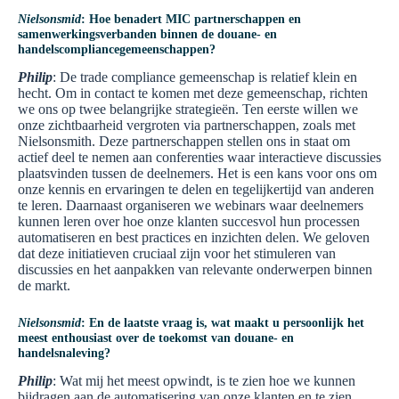
Nielsonsmid
: Hoe benadert MIC partnerschappen en
samenwerkingsverbanden binnen de douane- en
handelscompliancegemeenschappen?
Philip
: De trade compliance gemeenschap is relatief klein en
hecht. Om in contact te komen met deze gemeenschap, richten
we ons op twee belangrijke strategieën. Ten eerste willen we
onze zichtbaarheid vergroten via partnerschappen, zoals met
Nielsonsmith. Deze partnerschappen stellen ons in staat om
actief deel te nemen aan conferenties waar interactieve discussies
plaatsvinden tussen de deelnemers. Het is een kans voor ons om
onze kennis en ervaringen te delen en tegelijkertijd van anderen
te leren. Daarnaast organiseren we webinars waar deelnemers
kunnen leren over hoe onze klanten succesvol hun processen
automatiseren en best practices en inzichten delen. We geloven
dat deze initiatieven cruciaal zijn voor het stimuleren van
discussies en het aanpakken van relevante onderwerpen binnen
de markt.
Nielsonsmid
: En de laatste vraag is, wat maakt u persoonlijk het
meest enthousiast over de toekomst van douane- en
handelsnaleving?
Philip
: Wat mij het meest opwindt, is te zien hoe we kunnen
bijdragen aan de automatisering van onze klanten en te zien