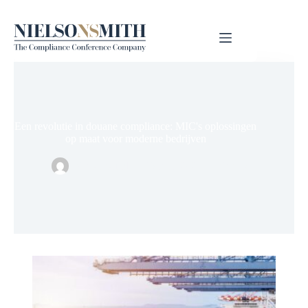
Een revolutie in douane compliance: MIC's oplossingen
op maat voor moderne bedrijven
Nielsonsmid
26 april 2024
Kennis