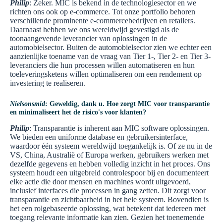
Philip
: Zeker. MIC is bekend in de technologiesector en we
richten ons ook op e-commerce. Tot onze portfolio behoren
verschillende prominente e-commercebedrijven en retailers.
Daarnaast hebben we ons wereldwijd gevestigd als de
toonaangevende leverancier van oplossingen in de
automobielsector. Buiten de automobielsector zien we echter een
aanzienlijke toename van de vraag van Tier 1-, Tier 2- en Tier 3-
leveranciers die hun processen willen automatiseren en hun
toeleveringsketens willen optimaliseren om een rendement op
investering te realiseren.
Nielsonsmid
: Geweldig, dank u. Hoe zorgt MIC voor transparantie
en minimaliseert het de risico's voor klanten?
Philip
: Transparantie is inherent aan MIC software oplossingen.
We bieden een uniforme database en gebruikersinterface,
waardoor één systeem wereldwijd toegankelijk is. Of ze nu in de
VS, China, Australië of Europa werken, gebruikers werken met
dezelfde gegevens en hebben volledig inzicht in het proces. Ons
systeem houdt een uitgebreid controlespoor bij en documenteert
elke actie die door mensen en machines wordt uitgevoerd,
inclusief interfaces die processen in gang zetten. Dit zorgt voor
transparantie en zichtbaarheid in het hele systeem. Bovendien is
het een rolgebaseerde oplossing, wat betekent dat iedereen met
toegang relevante informatie kan zien. Gezien het toenemende