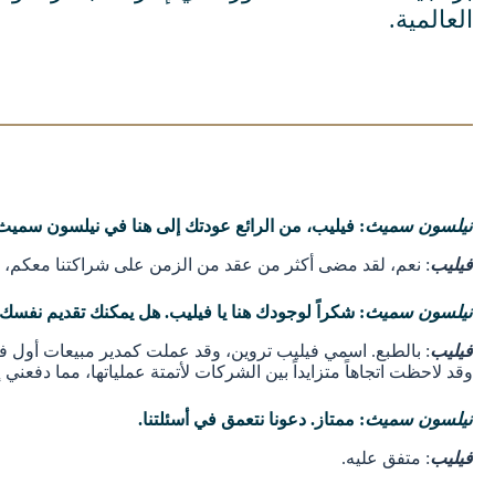
العالمية.
نيلسون سميث
: فيليب، من الرائع عودتك إلى هنا في نيلسون سميث. نحن نعمل مع MIC منذ أكثر من 10 سنوات حتى الآن
فيليب
: نعم، لقد مضى أكثر من عقد من الزمن على شراكتنا معكم، و
نيلسون سميث
: شكراً لوجودك هنا يا فيليب. هل يمكنك تقديم نفسك 
فيليب
وقد لاحظت اتجاهاً متزايداً بين الشركات لأتمتة عملياتها، مما دفعن
نيلسون سميث
: ممتاز. دعونا نتعمق في أسئلتنا.
فيليب
: متفق عليه.