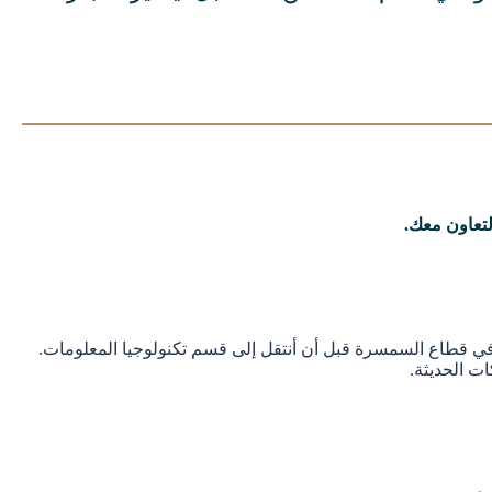
يليب تروين، وقد عملت كمدير مبيعات أول في شركة MIC لأكثر من 10 سنوات. في البداية، قضيت حوالي 20 عامًا في قطاع السمسرة قبل أن أنتقل إلى قسم تكنولوجيا المعلومات.
ات الحديثة.