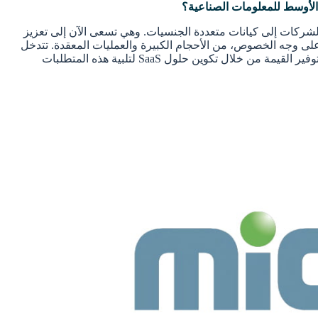
الأوسط للمعلومات الصناعية؟
الشركات إلى كيانات متعددة الجنسيات. وهي تسعى الآن إلى تعزيز
ً، على وجه الخصوص، من الأحجام الكبيرة والعمليات المعقدة. تتدخل
شركة MIC لتقديم حلول مصممة خصيصاً لتبسيط رؤية سلسلة التوريد والإجراءات الجمركية والامتثال التجاري وضوابط التصدير. هدفنا هو توفير القيمة من خلال تكوين حلول SaaS لتلبية هذه المتطلبات