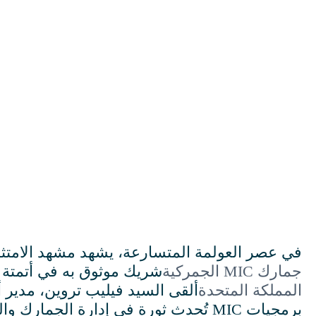
في عصر العولمة المتسارعة، يشهد مشهد الامتثال
جمارك MIC الجمركية
شريك موثوق به في أتمتة ا
المملكة المتحدة
برمجيات MIC تُحدث ثورة في إدارة ال