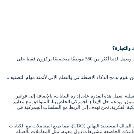
: شركة MIC هي شركة عائلية، تحظى بتقدير كبير من عملائنا لتركيزنا الحصري على الامتثال الجمركي والتجاري - إنه تخصصنا الوحيد. ويعمل لدينا أكثر من 550 موظفًا متخصصًا يركزون فقط على
 نقوم بدمج الذكاء الاصطناعي والتعلم الآلي لأتمتة مهام التصنيف،
. تعمل هذه القدرة على إدارة البيانات، بالإضافة إلى فواتير
ق. ويدعم حل الإيداع الجمركي الخاص بنا، المتوافق مع معايير
لكية الفكرية. نحن نهدف إلى الربط مع السلطات الجمركية في
وعلاوةً على ذلك، تضمن وحدة إدارة مراقبة الصادرات لدينا الامتثال للوائح من خلال إجراء فحوصات الأطراف الخاضعة للعقوبات وفحوصات المالك المستفيد النهائي (UBO)، مما يمنع المعاملات مع الكيانات
عاملات الخاضعة لتشريعات دول معينة، مثل المعاملات بالعملة