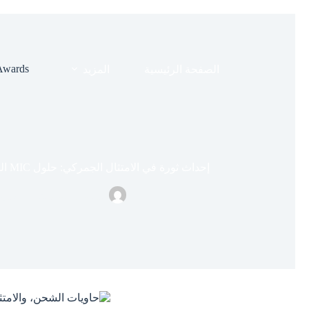
Awards
الصفحة الرئيسية
المزيد
إحداث ثورة في الامتثال الجمركي: حلول MIC المصممة خصيصًا للشركات الحديثة
نيلسون سميث
أبريل 26, 024