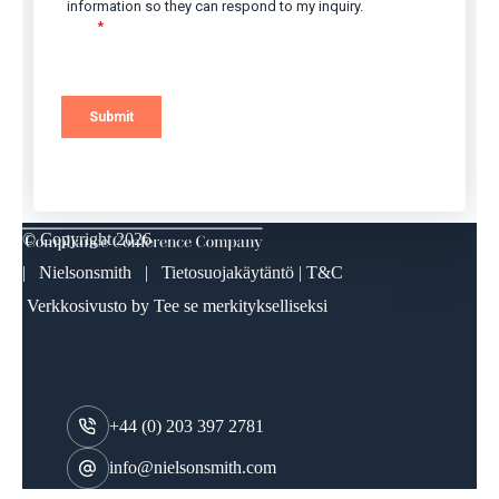
© Copyright
2026
| Nielsonsmith |
Tietosuojakäytäntö
|
T&C
Verkkosivusto by
Tee se merkitykselliseksi
+44 (0) 203 397 2781
info@nielsonsmith.com