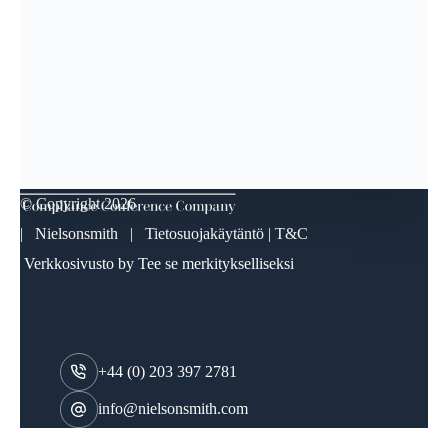
© Copyright
2026
| Nielsonsmith |
Tietosuojakäytäntö
|
T&C
Verkkosivusto by
Tee se merkitykselliseksi
+44 (0) 203 397 2781
info@nielsonsmith.com