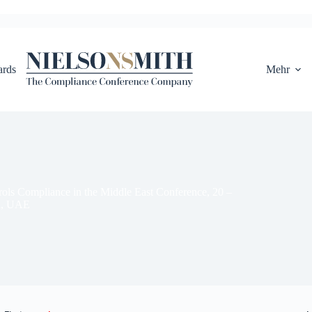
rds
Mehr
rols Compliance in the Middle East Conference, 20 –
i, UAE