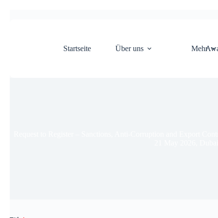
Startseite
Über uns
Mehr
Awa
Request to Register – Sanctions, Anti-Corruption and Export Cont
21 May 2026, Duba